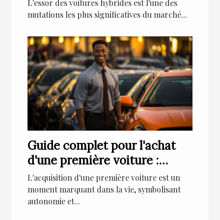
marché automobile en 2025
L'essor des voitures hybrides est l'une des
mutations les plus significatives du marché...
Guide complet pour l'achat
d'une première voiture :
Critères et conseils pour
L'acquisition d'une première voiture est un
jeunes conducteurs
moment marquant dans la vie, symbolisant
autonomie et...