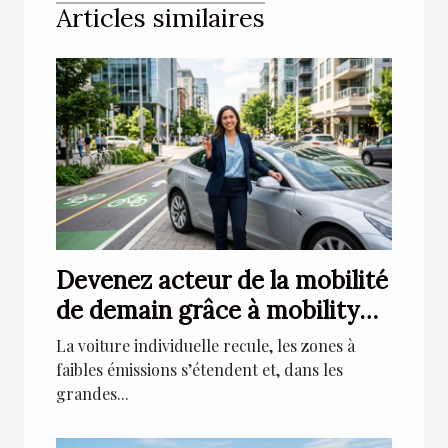
Articles similaires
Devenez acteur de la mobilité
de demain grâce à mobility
car sharing
La voiture individuelle recule, les zones à
faibles émissions s’étendent et, dans les
grandes...