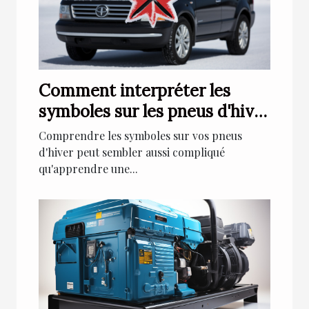
Comment interpréter les
symboles sur les pneus d'hiver
pour une meilleure conduite
Comprendre les symboles sur vos pneus
sur la neige
d'hiver peut sembler aussi compliqué
qu'apprendre une...