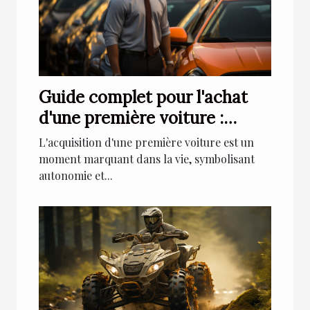
Guide complet pour l'achat
d'une première voiture :
Critères et conseils pour
L'acquisition d'une première voiture est un
jeunes conducteurs
moment marquant dans la vie, symbolisant
autonomie et...