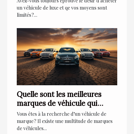
Avez-vous toujours éprouvé le désir d’acheter
un véhicule de luxe et qe vos moyens sont
limités ?...
Quelle sont les meilleures
marques de véhicule qui
existent au monde ?
Vous êtes à la recherche d’un véhicule de
marque ? Il existe une multitude de marques
de véhicules...