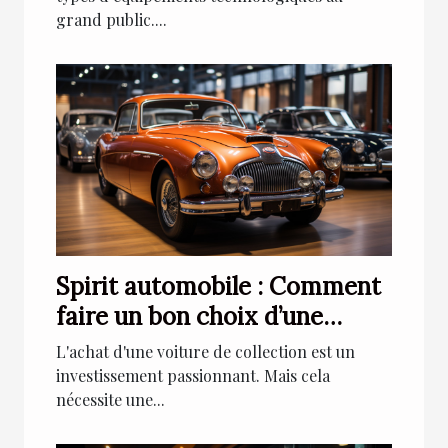
grand public....
Spirit automobile : Comment
faire un bon choix d’une
voiture de collection ?
L'achat d'une voiture de collection est un
investissement passionnant. Mais cela
nécessite une...