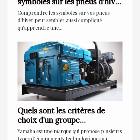
symboles sur les pneus d'hiver
pour une meilleure conduite
Comprendre les symboles sur vos pneus
sur la neige
d'hiver peut sembler aussi compliqué
qu'apprendre une...
Quels sont les critères de
choix d’un groupe
électrogène Yamaha ?
Yamaha est une marque qui propose plusieurs
types d’équipements technologiques au